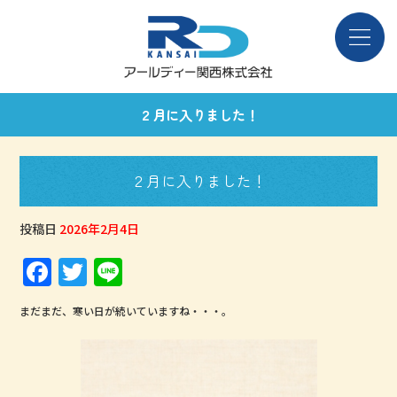
２月に入りました！
２月に入りました！
投稿日
2026年2月4日
F
T
Li
a
w
n
まだまだ、寒い日が続いていますね・・・。
c
it
e
e
te
b
r