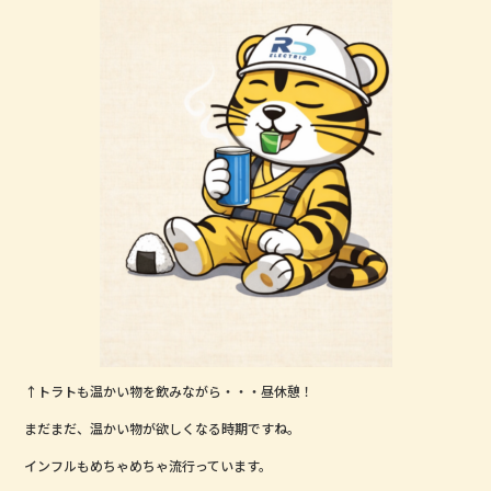
o
o
k
↑トラトも温かい物を飲みながら・・・昼休憩！
まだまだ、温かい物が欲しくなる時期ですね。
インフルもめちゃめちゃ流行っています。