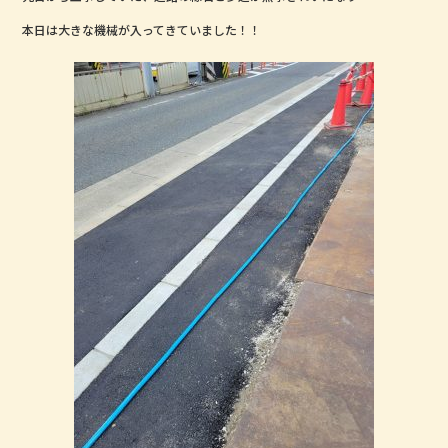
b
r
本日は大きな機械が入ってきていました！！
o
o
k