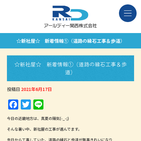
☆新社屋☆ 新着情報①（道路の縁石工事＆歩道）
☆新社屋☆ 新着情報①（道路の縁石工事＆歩
道）
投稿日
2021年6月17日
F
T
Li
a
w
n
今日の近畿地方は、真夏の陽気(-_-;)
c
it
e
そんな暑い中、新社屋の工事が進んでます。
e
te
先日から工事していた、道路の縁石と歩道が無事きれいになり