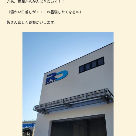
さあ、来年からがんばらないと！！
o
o
（温かい日差しが・・・お昼寝したくなるｗ）
k
皆さん宜しくおねがいします。