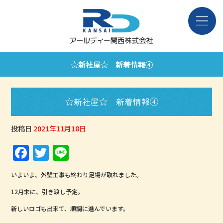
☆新社屋☆ 新着情報④
☆新社屋☆ 新着情報④
投稿日
2021年11月18日
F
T
Li
a
w
n
いよいよ、外壁工事も終わり足場が取れました。
c
it
e
12月末に、引き渡し予定。
e
te
新しいロゴも出来て、順調に進んでいます。
b
r