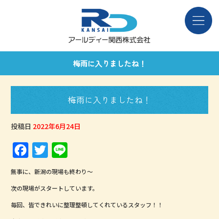
梅雨に入りましたね！
梅雨に入りましたね！
投稿日
2022年6月24日
F
T
Li
a
w
n
無事に、新潟の現場も終わり～
c
it
e
次の現場がスタートしています。
e
te
毎回、皆できれいに整理整頓してくれているスタッフ！！
b
r