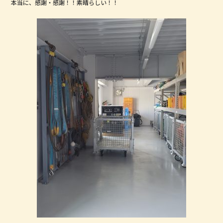
本当に、感謝・感謝！！素晴らしい！！
o
o
k