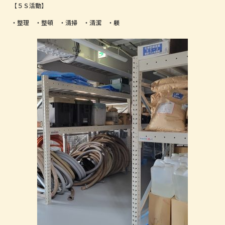
【５Ｓ活動】
・整理 ・整頓 ・清掃 ・清潔 ・躾