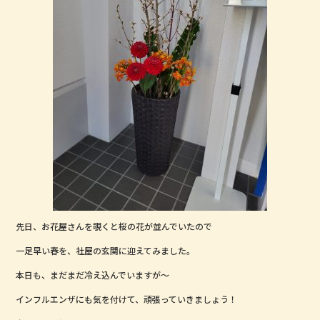
o
o
k
先日、お花屋さんを覗くと桜の花が並んでいたので
一足早い春を、社屋の玄関に迎えてみました。
本日も、まだまだ冷え込んでいますが～
インフルエンザにも気を付けて、頑張っていきましょう！