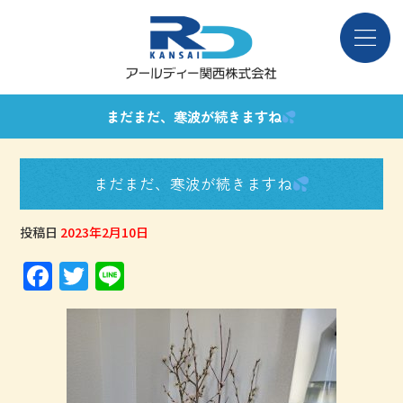
まだまだ、寒波が続きますね
まだまだ、寒波が続きますね
投稿日
2023年2月10日
F
T
Li
a
w
n
c
it
e
e
te
b
r