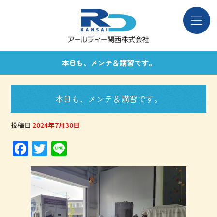
本日も、メンテ＆講習です。
本日も、メンテ＆講習です。
投稿日
2024年7月30日
F
T
Li
a
w
n
c
it
e
e
te
b
r