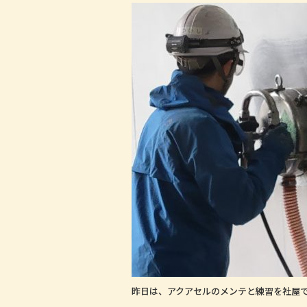
a
w
n
c
it
e
e
te
b
r
o
o
k
昨日は、アクアセルのメンテと練習を社屋