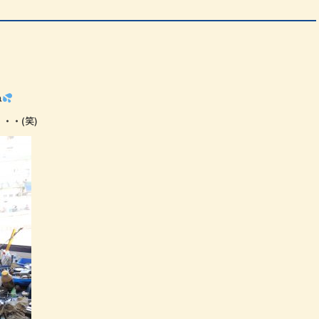
ね
・・(笑)