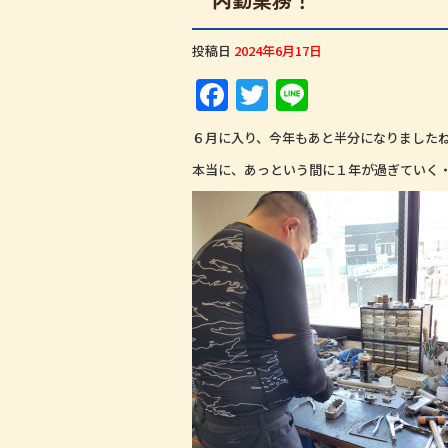
投稿日
2024年6月17日
F
T
Li
a
w
n
６月に入り、今年もあと半分になりました
c
it
e
本当に、あっという間に１年が過ぎていく・
e
te
b
r
o
o
k