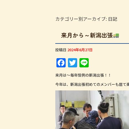
カテゴリー別アーカイブ:
日記
来月から～新潟出張
投稿日
2024年6月27日
F
T
Li
a
w
n
来月は～毎年恒例の新潟出張！！
c
it
e
今年は、新潟出張初めてのメンバーも居て
e
te
b
r
o
o
k