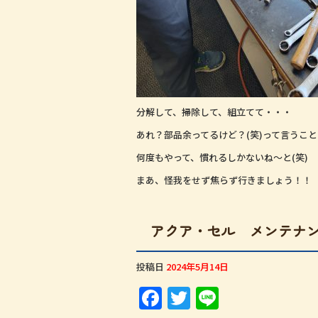
分解して、掃除して、組立てて・・・
あれ？部品余ってるけど？(笑)って言うこ
何度もやって、慣れるしかないね～と(笑)
まあ、怪我をせず焦らず行きましょう！！
アクア・セル メンテナ
投稿日
2024年5月14日
F
T
Li