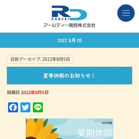
2022 8月 05
日別アーカイブ:
2022年8月5日
夏季休暇のお知らせ！
投稿日
2022年8月5日
F
T
Li
a
w
n
c
it
e
e
te