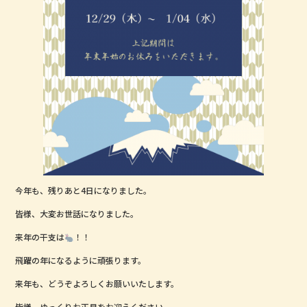
b
r
o
o
k
今年も、残りあと4日になりました。
皆様、大変お世話になりました。
来年の干支は
！！
飛躍の年になるように頑張ります。
来年も、どうぞよろしくお願いいたします。
皆様、ゆっくりお正月をお迎えください。