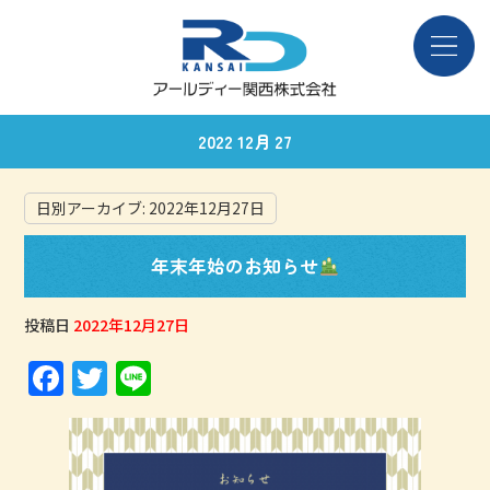
2022 12月 27
日別アーカイブ:
2022年12月27日
年末年始のお知らせ
投稿日
2022年12月27日
F
T
Li
a
w
n
c
it
e
e
te