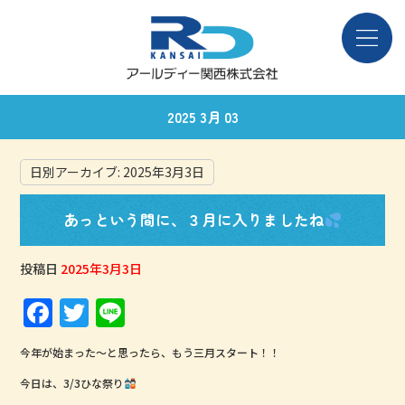
2025 3月 03
日別アーカイブ:
2025年3月3日
あっという間に、３月に入りましたね
投稿日
2025年3月3日
F
T
Li
a
w
n
今年が始まった～と思ったら、もう三月スタート！！
c
it
e
今日は、3/3ひな祭り
e
te