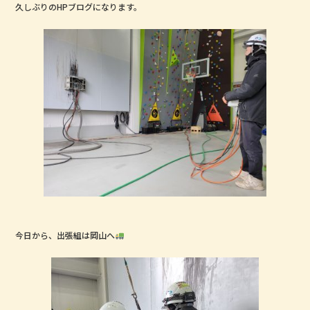
久しぶりのHPブログになります。
b
r
o
o
k
今日から、出張組は岡山へ