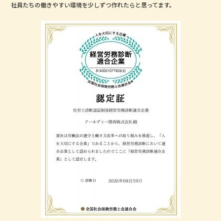
社員たちの働きやすい環境を少しずつ作れたらと思ってます。
b
r
o
o
k