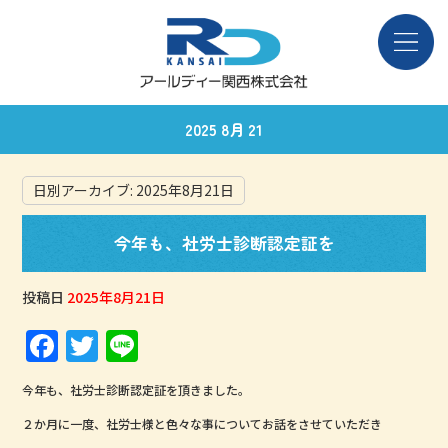
2025 8月 21
日別アーカイブ:
2025年8月21日
今年も、社労士診断認定証を
投稿日
2025年8月21日
F
T
Li
a
w
n
今年も、社労士診断認定証を頂きました。
c
it
e
２か月に一度、社労士様と色々な事についてお話をさせていただき
e
te